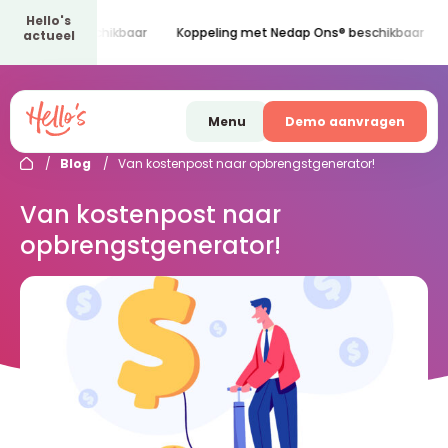
Hello's
(iPH) beschikbaar
Koppeling met Nedap Ons® beschikbaar
actueel
Menu
Demo aanvragen
/
Blog
/
Van kostenpost naar opbrengstgenerator!
Van kostenpost naar
opbrengstgenerator!